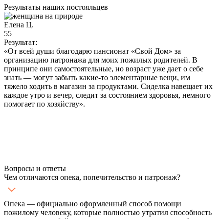
Результаты наших постояльцев
Елена Ц.
Д
55
3
Результат:
Р
«От всей души благодарю пансионат «Свой Дом» за
«
организацию патронажа для моих пожилых родителей. В
принципе они самостоятельные, но возраст уже дает о себе
р
знать — могут забыть какие-то элементарные вещи, им
п
тяжело ходить в магазин за продуктами. Сиделка навещает их
о
каждое утро и вечер, следит за состоянием здоровья, немного
с
помогает по хозяйству».
у
п
х
о
Б
Вопросы и ответы
Чем отличаются опека, попечительство и патронаж?
Опека — официально оформленный способ помощи
пожилому человеку, которые полностью утратил способность