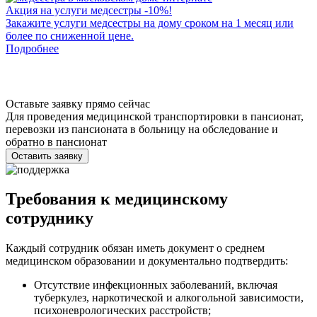
Акция на услуги медсестры -10%!
Закажите услуги медсестры на дому сроком на 1 месяц или
С
более по сниженной цене.
О
Подробнее
с
Оставьте заявку прямо сейчас
Для проведения медицинской транспортировки в пансионат,
перевозки из пансионата в больницу на обследование и
обратно в пансионат
Оставить заявку
Требования к медицинскому
сотруднику
Каждый сотрудник обязан иметь документ о среднем
медицинском образовании и документально подтвердить:
Отсутствие инфекционных заболеваний, включая
туберкулез, наркотической и алкогольной зависимости,
психоневрологических расстройств;