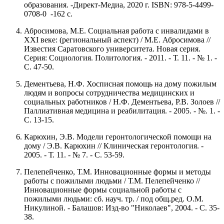
образования. -Директ-Медиа, 2020 г. ISBN: 978-5-4499-
0708-0 -162 с.
Абросимова, М.Е. Социальная работа с инвалидами в
XXI веке: (региональный аспект) / М.Е. Абросимова //
Известия Саратовского университета. Новая серия.
Серия: Социология. Политология. - 2011. - Т. 11. - № 1. -
С. 47-50.
Дементьева, Н.Ф. Хосписная помощь на дому пожилым
людям и вопросы сотрудничества медицинских и
социальных работников / Н.Ф. Дементьева, Р.В. Золоев //
Паллиативная медицина и реабилитация. - 2005. - №. 1. -
С. 13-15.
Карюхин, Э.В. Модели геронтологической помощи на
дому / Э.В. Карюхин // Клиническая геронтология. -
2005. - Т. 11. - № 7. - С. 53-59.
Пелепейченко, Т.М. Инновационные формы и методы
работы с пожилыми людьми / Т.М. Пелепейченко //
Инновационные формы социальной работы с
пожилыми людьми: сб. науч. тр. / под общ.ред. О.М.
Никулиной. - Балашов: Изд-во "Николаев", 2004. - С. 35-
38.